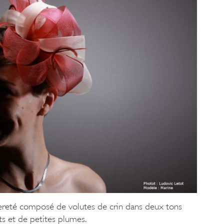
èreté composé de volutes de crin dans deux tons
ts et de petites plumes.