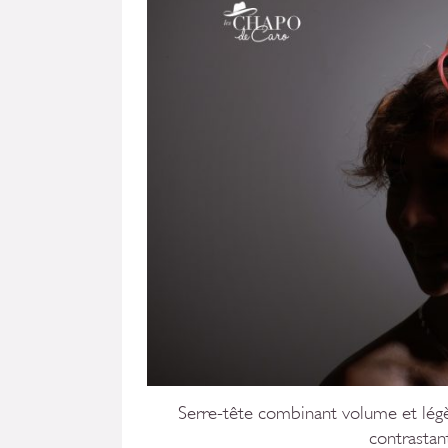
Serre-tête combinant volume et lég
contrastan